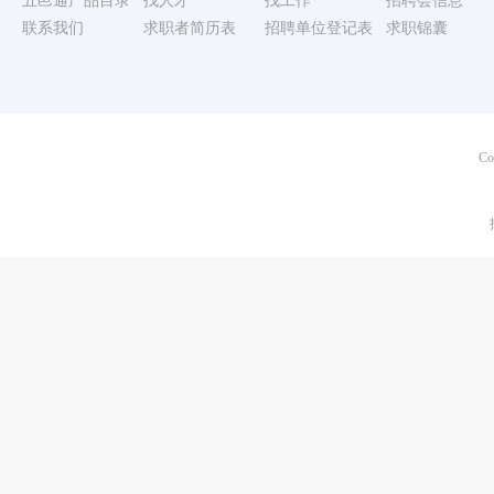
五邑通产品目录
找人才
找工作
招聘会信息
联系我们
求职者简历表
招聘单位登记表
求职锦囊
Co