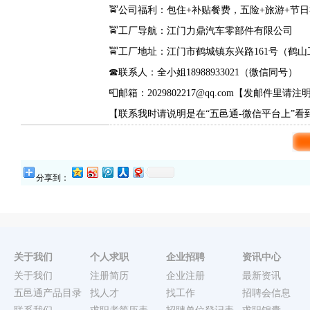
🚖公司福利：包住+补贴餐费，五险+旅游+节
🚖工厂导航：江门力鼎汽车零部件有限公司
🚖工厂地址：江门市鹤城镇东兴路161号（鹤
☎联系人：全小姐18988933021（微信同号）
📮邮箱：2029802217@qq.com【发邮件里
【联系我时请说明是在“五邑通-微信平台上”
分享到：
关于我们
个人求职
企业招聘
资讯中心
关于我们
注册简历
企业注册
最新资讯
五邑通产品目录
找人才
找工作
招聘会信息