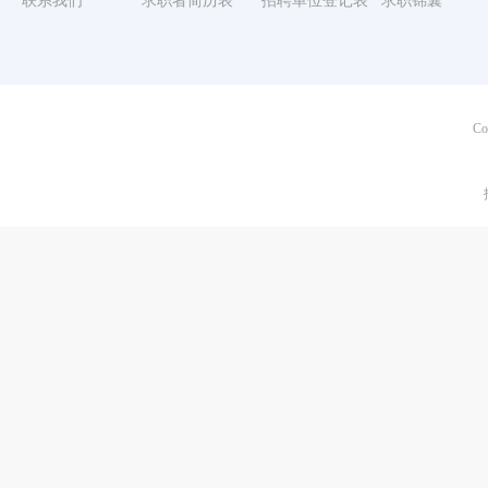
联系我们
求职者简历表
招聘单位登记表
求职锦囊
Co