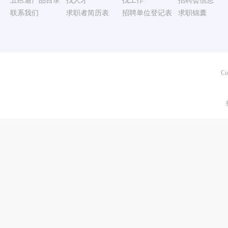
五邑通产品目录
找人才
找工作
招聘会信息
联系我们
求职者简历表
招聘单位登记表
求职锦囊
Co