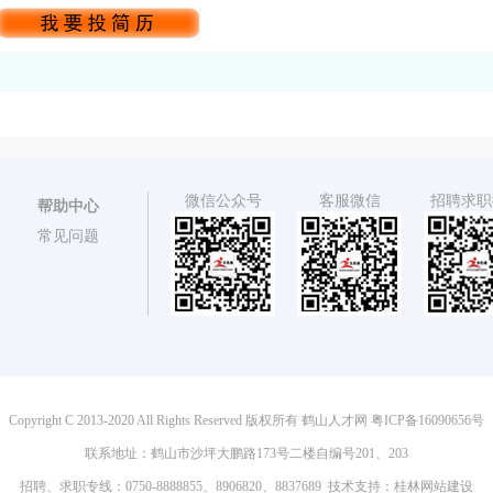
微信公众号
客服微信
招聘求职
帮助中心
常见问题
Copyright C 2013-2020 All Rights Reserved 版权所有 鹤山人才网
粤ICP备16090656号
联系地址：鹤山市沙坪大鹏路173号二楼自编号201、203
招聘、求职专线：0750-8888855、8906820、8837689 技术支持：
桂林网站建设