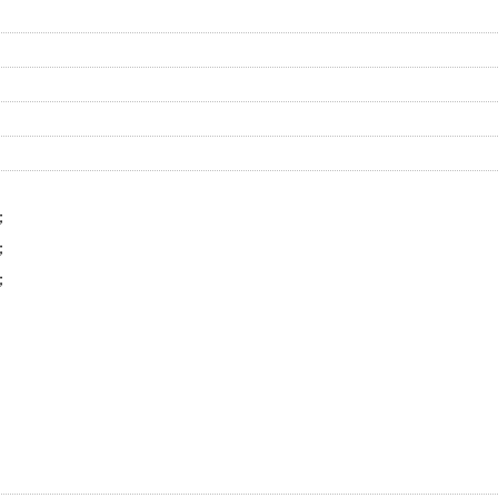
；
；
；